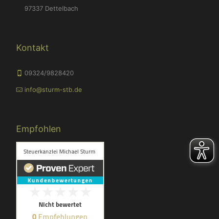
97337 Dettelbach
Kontakt
09324/9828420
info@sturm-stb.de
Empfohlen