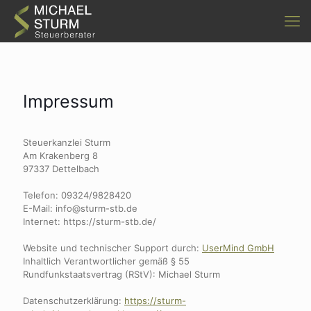
Impressum
Steuerkanzlei Sturm
Am Krakenberg 8
97337 Dettelbach
Telefon: 09324/9828420
E-Mail: info@sturm-stb.de
Internet: https://sturm-stb.de/
Website und technischer Support durch:
UserMind GmbH
Inhaltlich Verantwortlicher gemäß § 55
Rundfunkstaatsvertrag (RStV): Michael Sturm
Datenschutzerklärung:
https://sturm-